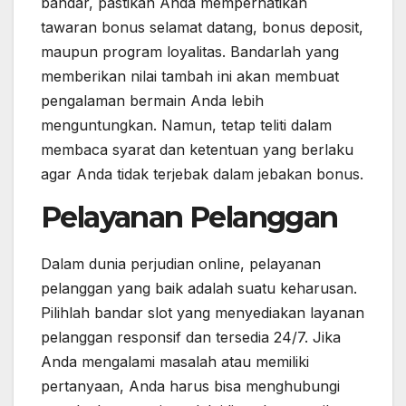
bandar, pastikan Anda memperhatikan
tawaran bonus selamat datang, bonus deposit,
maupun program loyalitas. Bandarlah yang
memberikan nilai tambah ini akan membuat
pengalaman bermain Anda lebih
menguntungkan. Namun, tetap teliti dalam
membaca syarat dan ketentuan yang berlaku
agar Anda tidak terjebak dalam jebakan bonus.
Pelayanan Pelanggan
Dalam dunia perjudian online, pelayanan
pelanggan yang baik adalah suatu keharusan.
Pilihlah bandar slot yang menyediakan layanan
pelanggan responsif dan tersedia 24/7. Jika
Anda mengalami masalah atau memiliki
pertanyaan, Anda harus bisa menghubungi