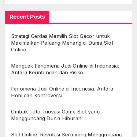
Recent Posts
Strategi Cerdas Memilih Slot Gacor untuk
Maximalkan Peluang Menang di Dunia Slot
Online
Menguak Fenomena Judi Online di Indonesia:
Antara Keuntungan dan Risiko
Fenomena Judi Online di Indonesia: Antara
Hobi dan Kontroversi
Ombak Toto: Inovasi Game Slot yang
Mengguncang Dunia Hiburan!
Slot Online: Revolusi Seru yang Mengguncang