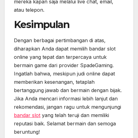
mereka kapan saja melalui live chat, email,
atau telepon.
Kesimpulan
Dengan berbagai pertimbangan di atas,
diharapkan Anda dapat memilih bandar slot
online yang tepat dan terpercaya untuk
bermain game dari provider SpadeGaming.
Ingatlah bahwa, meskipun judi online dapat
memberikan kesenangan, tetaplah
bertanggung jawab dan bermain dengan bijak.
Jika Anda mencari informasi lebih lanjut dan
rekomendasi, jangan ragu untuk mengunjungi
bandar slot
yang telah teruji dan memiliki
reputasi baik. Selamat bermain dan semoga
beruntung!