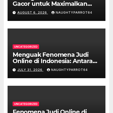
Gacor untuk Maximalkan
Peluang Menang di Dunia
AUGUST 6, 2026
NAUGHTYPARROT64
Slot Online
UNCATEGORIZED
Menguak Fenomena Judi
Online di Indonesia: Antara
Keuntungan dan Risiko
JULY 31, 2026
NAUGHTYPARROT64
UNCATEGORIZED
Fenomena Judi Online di