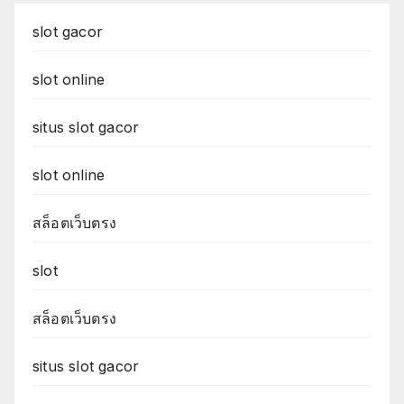
slot gacor
slot online
situs slot gacor
slot online
สล็อตเว็บตรง
slot
สล็อตเว็บตรง
situs slot gacor