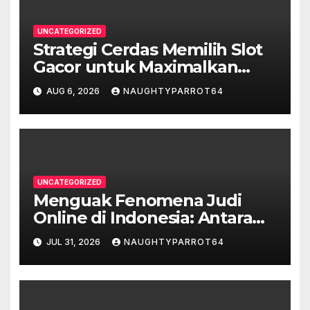
UNCATEGORIZED
Strategi Cerdas Memilih Slot
Gacor untuk Maximalkan
Peluang Menang di Dunia
AUG 6, 2026
NAUGHTYPARROT64
Slot Online
UNCATEGORIZED
Menguak Fenomena Judi
Online di Indonesia: Antara
Keuntungan dan Risiko
JUL 31, 2026
NAUGHTYPARROT64