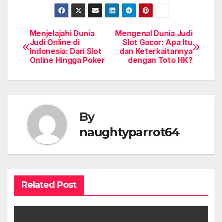
Menjelajahi Dunia
Mengenal Dunia Judi
Post
Judi Online di
Slot Gacor: Apa Itu
Indonesia: Dari Slot
dan Keterkaitannya
navigation
Online Hingga Poker
dengan Toto HK?
By
naughtyparrot64
Related Post