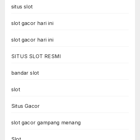
situs slot
slot gacor hari ini
slot gacor hari ini
SITUS SLOT RESMI
bandar slot
slot
Situs Gacor
slot gacor gampang menang
Slot