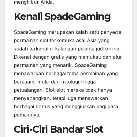
menghibur Anda.
Kenali SpadeGaming
SpadeGaming merupakan salah satu penyedia
permainan slot terkemuka asal Asia yang
sudah terkenal di kalangan pecinta judi online.
Dikenal dengan grafis yang memukau dan alur
permainan yang menarik, SpadeGaming
menawarkan berbagai tema permainan yang
beragam, mulai dari mitologi hingga
petualangan. Slot-slot mereka tidak hanya
menyenangkan, tetapi juga menawarkan
berbagai bonus yang menggiurkan bagi para
pemainnya.
Ciri-Ciri Bandar Slot