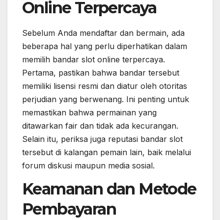
Online Terpercaya
Sebelum Anda mendaftar dan bermain, ada
beberapa hal yang perlu diperhatikan dalam
memilih bandar slot online terpercaya.
Pertama, pastikan bahwa bandar tersebut
memiliki lisensi resmi dan diatur oleh otoritas
perjudian yang berwenang. Ini penting untuk
memastikan bahwa permainan yang
ditawarkan fair dan tidak ada kecurangan.
Selain itu, periksa juga reputasi bandar slot
tersebut di kalangan pemain lain, baik melalui
forum diskusi maupun media sosial.
Keamanan dan Metode
Pembayaran