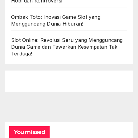
Hobi dan Kontroversi
Ombak Toto: Inovasi Game Slot yang
Mengguncang Dunia Hiburan!
Slot Online: Revolusi Seru yang Mengguncang
Dunia Game dan Tawarkan Kesempatan Tak
Terduga!
You missed