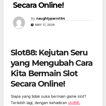
Secara Online!
By
naughtyparrot64
MAY 17, 2026
Slot88: Kejutan Seru
yang Mengubah Cara
Kita Bermain Slot
Secara Online!
Siapa yang tidak suka bermain game slot?
Terlebih lagi, dengan kehadiran
slot88
,