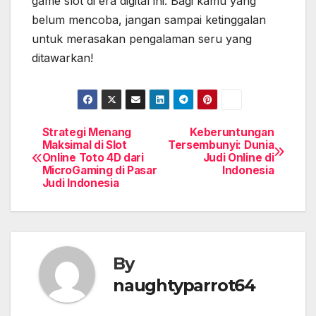
game slot di era digital ini. Bagi kamu yang
belum mencoba, jangan sampai ketinggalan
untuk merasakan pengalaman seru yang
ditawarkan!
Strategi Menang
Keberuntungan
Post
Maksimal di Slot
Tersembunyi: Dunia
Online Toto 4D dari
Judi Online di
navigation
MicroGaming di Pasar
Indonesia
Judi Indonesia
By
naughtyparrot64