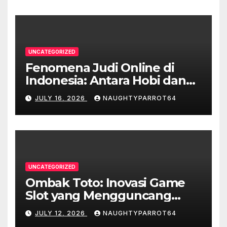
UNCATEGORIZED
Fenomena Judi Online di
Indonesia: Antara Hobi dan
Kontroversi
JULY 16, 2026
NAUGHTYPARROT64
UNCATEGORIZED
Ombak Toto: Inovasi Game
Slot yang Mengguncang
Dunia Hiburan!
JULY 12, 2026
NAUGHTYPARROT64