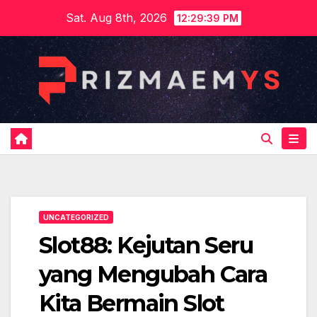
Skip
Sat. Aug 8th, 2026
12:29:39 PM
to
content
UNCATEGORIZED
Slot88: Kejutan Seru
yang Mengubah Cara
Kita Bermain Slot