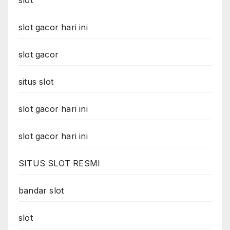
slot gacor hari ini
slot gacor
situs slot
slot gacor hari ini
slot gacor hari ini
SITUS SLOT RESMI
bandar slot
slot